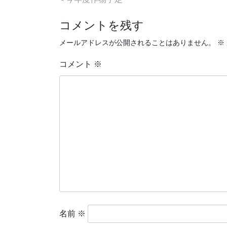
稿
コメントを残す
ナ
ビ
メールアドレスが公開されることはありません。
※
ゲ
コメント
※
ー
シ
ョ
ン
名前
※