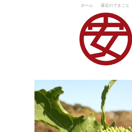
コ
ホーム
最近のできごと
ン
テ
ン
ツ
へ
ス
キ
ッ
プ