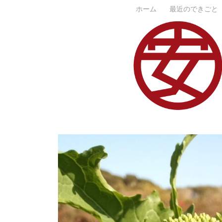
コ
ホーム
最近のできごと
ン
テ
ン
ツ
へ
ス
キ
ッ
プ