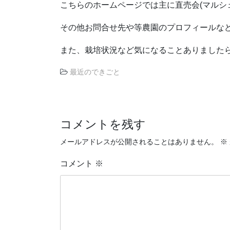
こちらのホームページでは主に直売会(マルシ
その他お問合せ先や等農園のプロフィールな
また、栽培状況など気になることありました
最近のできごと
投
稿
コメントを残す
ナ
ビ
メールアドレスが公開されることはありません。
※
ゲ
コメント
※
ー
シ
ョ
ン