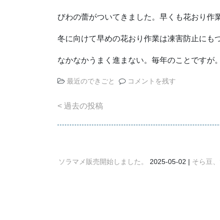
びわの蕾がついてきました。早くも花おり作
冬に向けて早めの花おり作業は凍害防止にも
なかなかうまく進まない。毎年のことですが
最近のできごと
コメントを残す
投
過去の投稿
稿
ナ
ビ
ソラマメ販売開始しました。
2025-05-02
そら豆、
ゲ
ー
シ
ョ