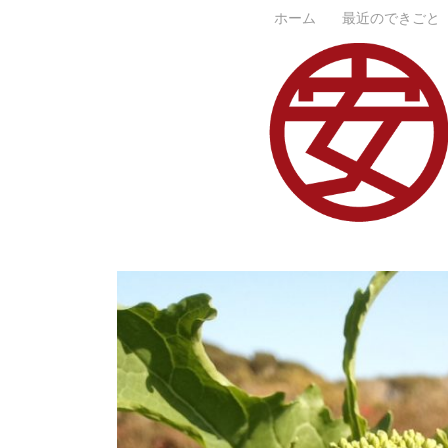
コ
ホーム
最近のできごと
ン
テ
ン
ツ
へ
ス
キ
ッ
プ